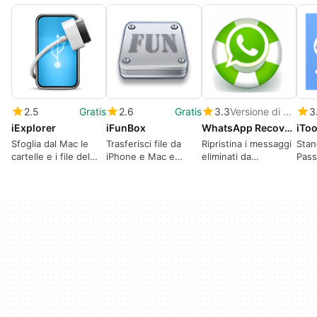
2.5
Gratis
2.6
Gratis
3.3
Versione di prova
3
iExplorer
iFunBox
WhatsApp Recovery for Mac
iToo
Sfoglia dal Mac le
Trasferisci file da
Ripristina i messaggi
Stan
cartelle e i file del
iPhone e Mac e
eliminati da
Pass
tuo iPhone/iPad/iPod
viceversa
WhatsApp
touch