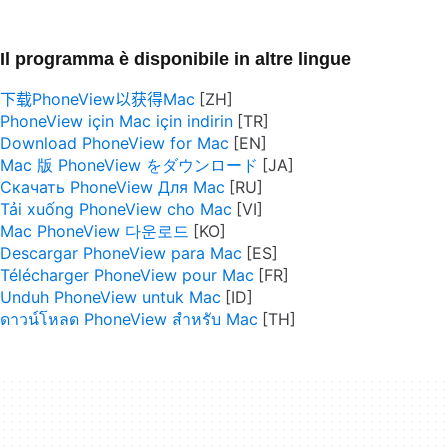
Il programma è disponibile in altre lingue
下载PhoneView以获得Mac
PhoneView için Mac için indirin
Download PhoneView for Mac
Mac 版 PhoneView をダウンロード
Скачать PhoneView Для Mac
Tải xuống PhoneView cho Mac
Mac PhoneView 다운로드
Descargar PhoneView para Mac
Télécharger PhoneView pour Mac
Unduh PhoneView untuk Mac
ดาวน์โหลด PhoneView สำหรับ Mac