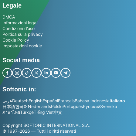
Legale
DMCA
Informazioni legali
Condizioni d’uso
Politica sulla privacy
Cookie Policy
Impostazioni cookie
Social media
Softonic in:
عربي
Deutsch
English
Español
Français
Bahasa Indonesia
Italiano
日本語
한국어
Nederlands
Polski
Português
Русский
Svenska
ภาษาไทย
Türkçe
Tiếng Việt
中文
Copyright SOFTONIC INTERNATIONAL S.A.
© 1997–2026 — Tutti i diritti riservati